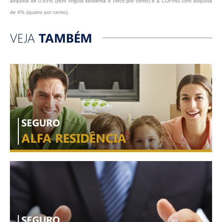
alíquota de 0,65% (zero vírgula sessenta e cinco por cento) e a COFINS com alíquota
de 4% (quatro por cento).
VEJA
TAMBÉM
SEGURO
ALFA RESIDÊNCIA
SEGURO